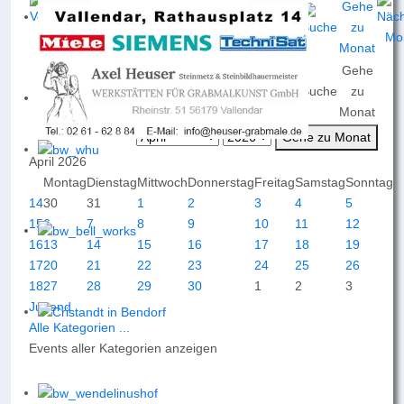
Gehe
Nach
Nach
Nach
Heute
Suche
zu
Jahr
Monat
Woche
Monat
Gehe zu Monat
April 2026
Montag
Dienstag
Mittwoch
Donnerstag
Freitag
Samstag
Sonntag
14
30
31
1
2
3
4
5
15
6
7
8
9
10
11
12
16
13
14
15
16
17
18
19
17
20
21
22
23
24
25
26
18
27
28
29
30
1
2
3
Jugend
Alle Kategorien ...
Events aller Kategorien anzeigen