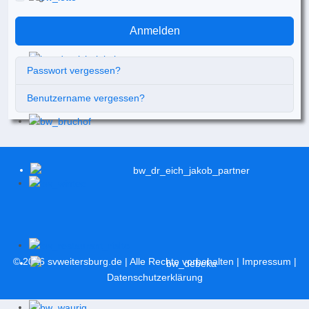
Anmelden
Passwort vergessen?
Benutzername vergessen?
© 2026
svweitersburg.de
| Alle Rechte vorbehalten |
Impressum
|
Datenschutzerklärung