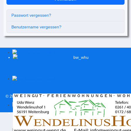
Passwort vergessen?
Benutzername vergessen?
© 2026
svweitersburg.de
| Alle Rechte vorbehalten |
Impressum
|
Datenschutzerklärung