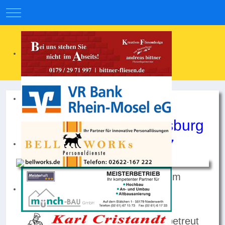
Mobile Menu Toggle
E - Jugend SV Weitersburg
Saison 2026/2027
Neues Bild folgt nach unserem
Jugendturnier!
Die E-Jugend wird trainiert und betreut