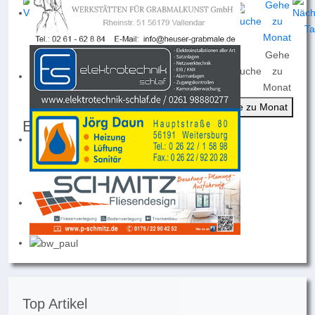
Gehe
Nach
Nach
Nach
Heute
Suche
zu
Jahr
Monat
Woche
Monat
Gehe zu Monat
Events für
Dienstag, 21. April 2026
Keine Termine
Top Artikel