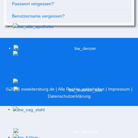
Passwort vergessen?
Benutzername vergessen?
© 2026
svweitersburg.de
| Alle Rechte vorbehalten |
Impressum
|
Datenschutzerklärung