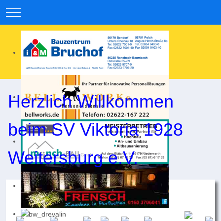
Mobile Menu Toggle
Herzlich Willkommen
beim SV Viktoria 1928
Weitersburg e.V.