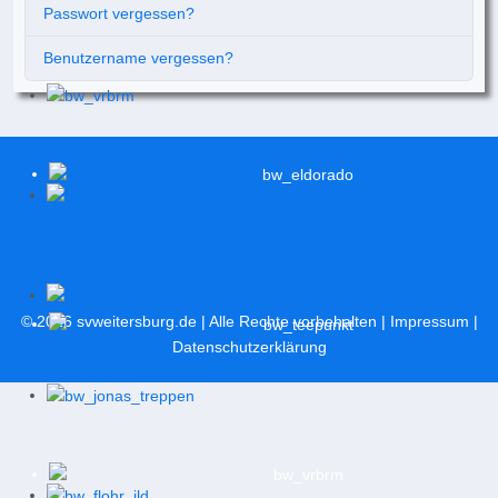
Passwort vergessen?
Benutzername vergessen?
© 2026
svweitersburg.de
| Alle Rechte vorbehalten |
Impressum
|
Datenschutzerklärung