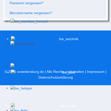
Passwort vergessen?
Benutzername vergessen?
© 2026
svweitersburg.de
| Alle Rechte vorbehalten |
Impressum
|
Datenschutzerklärung