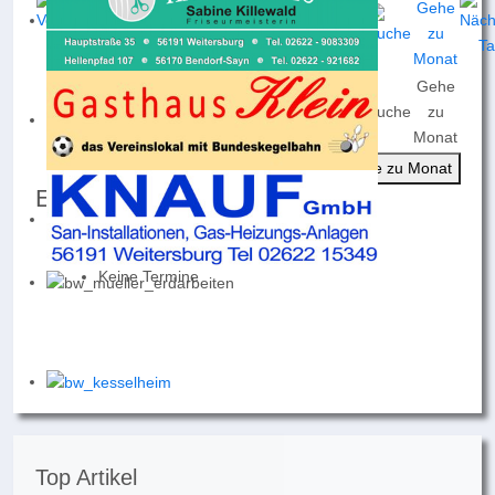
Gehe
Nach
Nach
Nach
Heute
Suche
zu
Jahr
Monat
Woche
Monat
Gehe zu Monat
Events für
Mittwoch, 15. April 2026
Keine Termine
Top Artikel