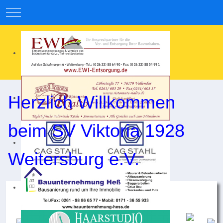
Mobile Menu Toggle
Herzlich Willkommen
beim SV Viktoria 1928
Weitersburg e.V.