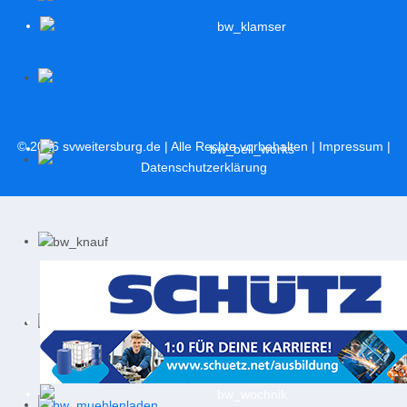
© 2026
svweitersburg.de
| Alle Rechte vorbehalten |
Impressum
|
Datenschutzerklärung