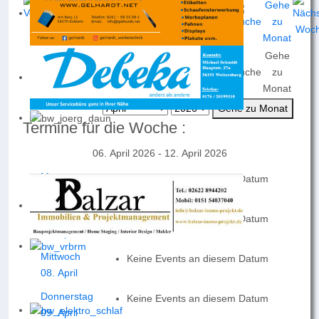
Gehe
Nach
Nach
Nach
Heute
Suche
zu
Jahr
Monat
Woche
Monat
Gehe zu Monat
Termine für die Woche :
06. April 2026 - 12. April 2026
Montag
Keine Events an diesem Datum
06. April
Dienstag
Keine Events an diesem Datum
07. April
Mittwoch
Keine Events an diesem Datum
08. April
Donnerstag
Keine Events an diesem Datum
09. April