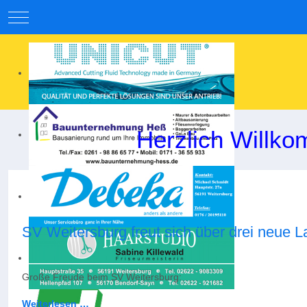
Mobile Menu Toggle
Herzlich Willko
SV Weitersburg freut sich über drei neue L
Große Freude beim SV Weitersburg:
Weiterlesen …