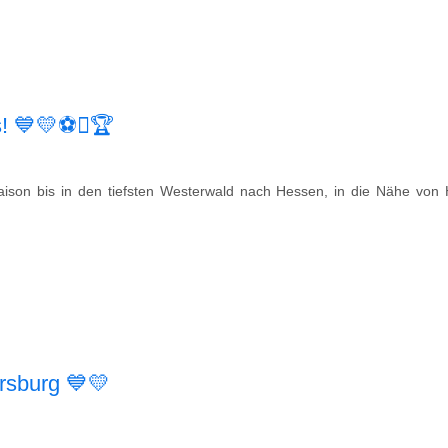
! 💙💛⚽️🏆
son bis in den tiefsten Westerwald nach Hessen, in die Nähe von H
rsburg 💙💛