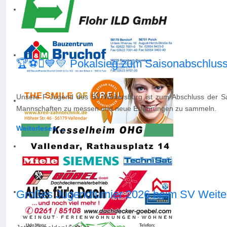
🏆⚽️💙💛 Pokalsieg zum Saisonabschluss
Unsere F-Jugend des SV Weitersburg ist zum Abschluss der Sai
Mannschaften zu messen und neue Erfahrungen zu sammeln.
Weiterlesen …
Großes Jugendturnier 2026 beim SV Weite