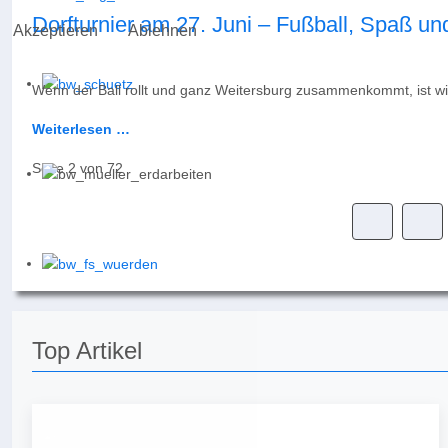
Dorfturnier am 27. Juni – Fußball, Spaß un
Akzeptieren
Ablehnen
Wenn der Ball rollt und ganz Weitersburg zusammenkommt, ist wied
Weiterlesen …
Seite 2 von 72
Top Artikel