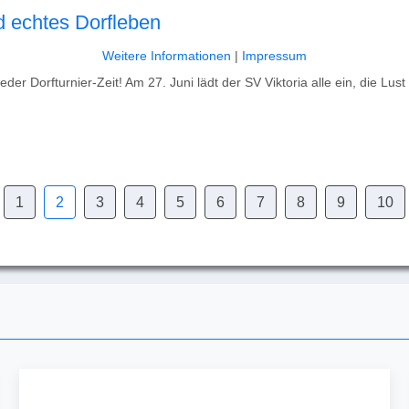
d echtes Dorfleben
Weitere Informationen
|
Impressum
er Dorfturnier-Zeit! Am 27. Juni lädt der SV Viktoria alle ein, die Lu
1
2
3
4
5
6
7
8
9
10