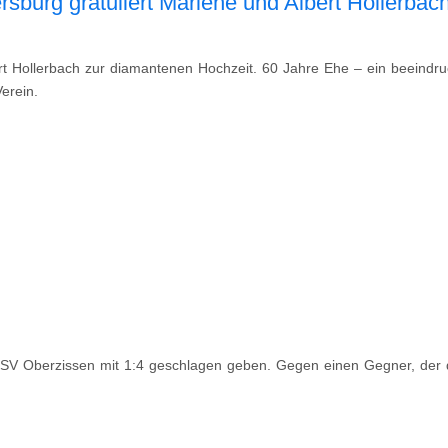
rsburg gratuliert Marlene und Albert Hollerba
bert Hollerbach zur diamantenen Hochzeit. 60 Jahre Ehe – ein beeind
erein.
V Oberzissen mit 1:4 geschlagen geben. Gegen einen Gegner, der de
.