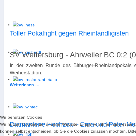
Toller Pokalfight gegen Rheinlandligisten
SV Weitersburg - Ahrweiler BC 0:2 (0
In der zweiten Runde des Bitburger-Rheinlandpokals 
Weiherstadion.
Weiterlesen …
Wir benutzen Cookies
Diamantene Hochzeit – Erna und Peter Me
Wir nutzen Cookies auf unserer Website. Einige von ihnen sind essenzi
können selbst entscheiden, ob Sie die Cookies zulassen möchten. Bitte