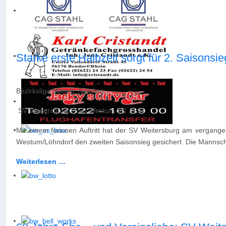
Starke erste Halbzeit sorgt für 2. Saisonsie
Bezirksliga Mitte 6. Spieltag
SV Weitersburg - SG Westum 5:1 (4:0)
Mit einem furiosen Auftritt hat der SV Weitersburg am vergange
Westum/Löhndorf den zweiten Saisonsieg gesichert. Die Mannschaf
Weiterlesen …