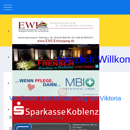
Mobile Menu Toggle
Herzlich Willko
Verdienter Last-Minute-Sieg der Viktoria
Bezirksliga Mitte, 12. Spieltag
SV Weitersburg – SG Eitelborn 3:2 (1:2)