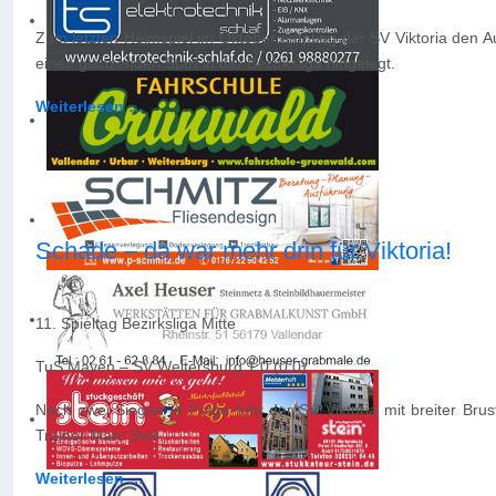
Zum letzten Heimspiel im Oktober empfing der SV Viktoria den A
einen glänzenden Start in der Bezirksliga hingelegt.
Weiterlesen …
Schade – da war mehr drin für Viktoria!
11. Spieltag Bezirksliga Mitte
TuS Mayen – SV Weitersburg 1:0 (0:0)
Nach zwei Siegen in Folge fuhr der SV Viktoria mit breiter Br
Trainer Marc Steil.
Weiterlesen …