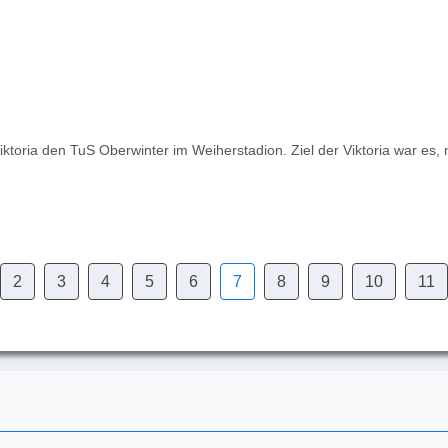
toria den TuS Oberwinter im Weiherstadion. Ziel der Viktoria war es,
2
3
4
5
6
7
8
9
10
11