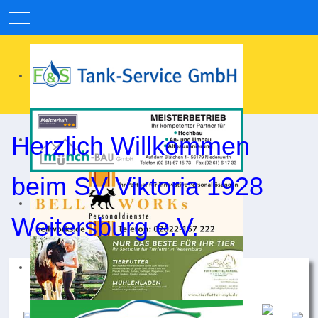
Mobile Menu Toggle
Herzlich Willkommen
beim SV Viktoria 1928
Weitersburg e.V.