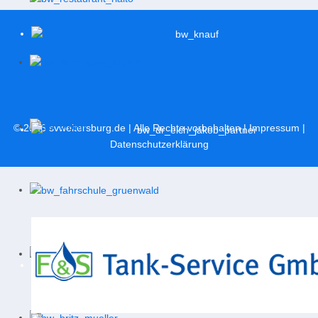
© 2026
svweitersburg.de
| Alle Rechte vorbehalten |
Impressum
|
Datenschutzerklärung