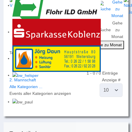
Gehe
Nach
Nach
Nach
Heute
Suche
zu
Jahr
Monat
Woche
Monat
Gehe zu Monat
Termine für
2026
Limite der Paginierungsliste
1 - 0 / 0 Einträge
2. Mannschaft
Anzeige #
Alle Kategorien ...
Events aller Kategorien anzeigen