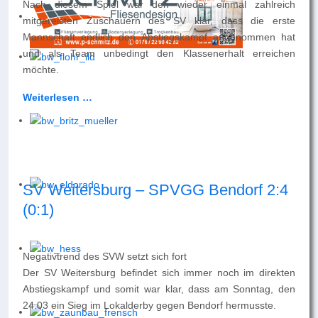
Nach diesem Spiel war den wieder einmal zahlreich
mitgereisten Zuschauern des SV klar, dass die erste
Mannschaft endlich den Abstiegskampf angenommen hat
und als Team unbedingt den Klassenerhalt erreichen
möchte.
Weiterlesen …
SV Weitersburg – SPVGG Bendorf 2:4
(0:1)
Negativtrend des SVW setzt sich fort
Der SV Weitersburg befindet sich immer noch im direkten
Abstiegskampf und somit war klar, dass am Sonntag, den
24.03 ein Sieg im Lokalderby gegen Bendorf hermusste.