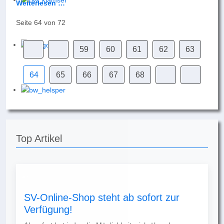
Weiterlesen …
Seite 64 von 72
59
60
61
62
63
64
65
66
67
68
Top Artikel
SV-Online-Shop steht ab sofort zur
Verfügung!