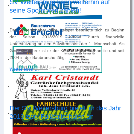
SV Weitersburg kann weiterhin auf
seine Sponsoren zählen!
Der Firmeninhaber Mike Helsper beteiligte sich zu Beginn
der Saison 2018/2019 erneut durch finanzielle
Unterstützung an den Aufwärmshirts der 1. Mannschaft. Als
Geschäftsführer ist er der Kopf der großen Familie und seit
2004 in der Baubranche tätig.
Weiterlesen …
Der SV Weitersburg bietet für das Jahr
2019 zwei Fußballschulen an