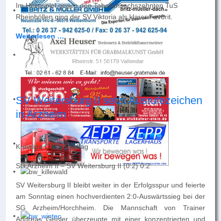
Im Heimspiel gegen den Tabellensechszehnten TuS
Rheinböllen ging der SV Viktoria als klarer Favorit.
Weiterlesen …
SV Weitersburg II setzt Ausrufezeichen
in Arzheim
Kreisliga C 18. Spieltag
SG Arzheim II – SV Weitersburg II (0:2) 0:2
SV Weitersburg II bleibt weiter in der Erfolgsspur und feierte
am Sonntag einen hochverdienten 2:0-Auswärtssieg bei der
SG Arzheim/Horchheim. Die Mannschaft von Trainer
Andreas Geisler überzeugte mit einer konzentrierten und