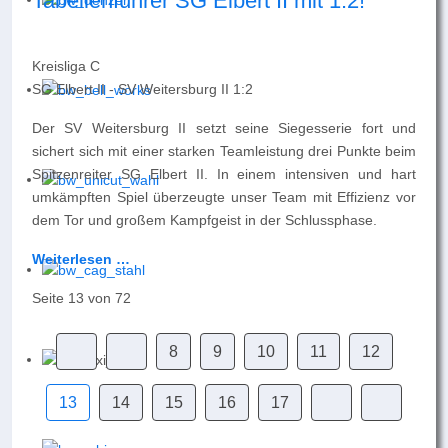
Tabellenführer SG Elbert II mit 1:2!
Kreisliga C
SG Elbert II - SV Weitersburg II 1:2
Der SV Weitersburg II setzt seine Siegesserie fort und
sichert sich mit einer starken Teamleistung drei Punkte beim
Spitzenreiter SG Elbert II. In einem intensiven und hart
umkämpften Spiel überzeugte unser Team mit Effizienz vor
dem Tor und großem Kampfgeist in der Schlussphase.
Weiterlesen …
Seite 13 von 72
8
9
10
11
12
13
14
15
16
17