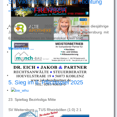
SV Viktoria nimmt Fahrt auf Richtung
„100 Jahre SV Viktoria“
Anfang April 2025 fand die diesjährige
Jahreshauptversammlung des SV Viktoria Weitersburg mit
62 Mitglieder/innen im Vereinslokal Klein statt.
Weiterlesen …
5. Sieg im 6. Pflichtspiel 2025
23. Spieltag Bezirksliga Mitte
SV Weitersburg – TUS Rheinböllen (1:0) 2:1