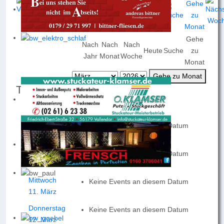
Gehe
Nach
Nach
Nach
Heute
Suche
zu
Jahr
Monat
Woche
Monat
Gehe zu Monat
Termine für die Woche :
09. März 2026 - 15. März 2026
Montag
Keine Events an diesem Datum
09. März
Dienstag
Keine Events an diesem Datum
10. März
Mittwoch
Keine Events an diesem Datum
11. März
Donnerstag
Keine Events an diesem Datum
12. März