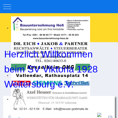
Mobile Menu Toggle
Herzlich Willkommen
beim SV Viktoria 1928
Weitersburg e.V.