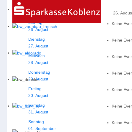
Termine für die Woche :
26. Augus
Montag
Keine Eve
26. August
Dienstag
Keine Eve
27. August
Mittwoch
Keine Eve
28. August
Donnerstag
Keine Eve
29. August
Freitag
Keine Eve
30. August
Samstag
Keine Eve
31. August
Sonntag
Keine Eve
01. September