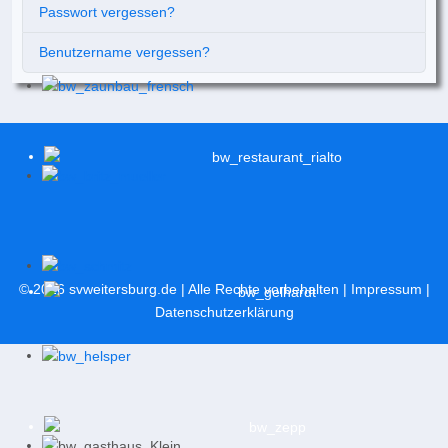
Passwort vergessen?
Benutzername vergessen?
© 2026
svweitersburg.de
| Alle Rechte vorbehalten |
Impressum
|
Datenschutzerklärung