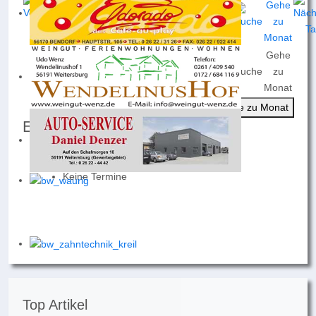
Gehe
Nach
Nach
Nach
Heute
Suche
zu
Jahr
Monat
Woche
Monat
Gehe zu Monat
Events für
Dienstag, 03. September 2024
Keine Termine
Top Artikel