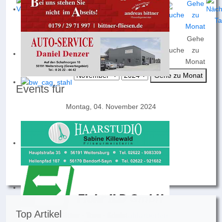
Gehe
Nach
Nach
Nach
Heute
Suche
zu
Jahr
Monat
Woche
Monat
Gehe zu Monat
Events für
Montag, 04. November 2024
Keine Termine
Top Artikel