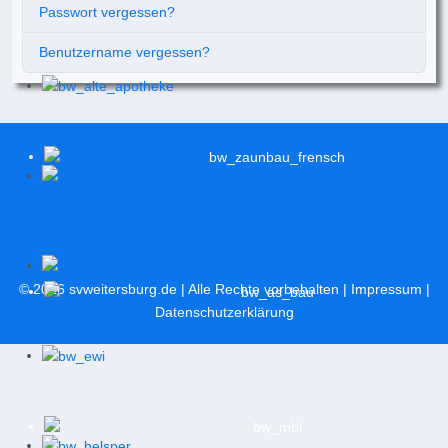
Passwort vergessen?
Benutzername vergessen?
© 2026
svweitersburg.de
| Alle Rechte vorbehalten |
Impressum
|
Datenschutzerklärung