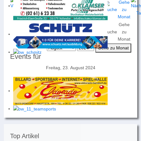
Gehe
Nach
Nach
Nach
Heute
Suche
zu
Jahr
Monat
Woche
Monat
Gehe zu Monat
Events für
Freitag, 23. August 2024
Keine Termine
Top Artikel