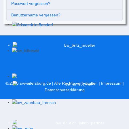
Passwort vergessen?
Benutzername vergessen?
© 2026
svweitersburg.de
| Alle Rechte vorbehalten |
Impressum
|
Datenschutzerklärung