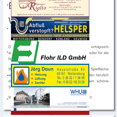
Boule-Bahn im
Weiherstadion
Die Boule-Bahn im Weiherstadion ist nach erfolgreich
abgeschlossenen Reparaturarbeiten ab sofort wieder für die
Nutzung freigegeben.
Wir freuen uns, allen Boule-Begeisterten die Spielfläche
wieder zur Verfügung stellen zu können, und laden herzlich
dazu ein, die Bahn zu nutzen und gemeinsam schöne
Stunden beim Spiel zu verbringen.
Wir wünschen viel Freude und spannende Partien!