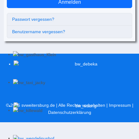
Anmelden
Passwort vergessen?
Benutzername vergessen?
© 2026
svweitersburg.de
| Alle Rechte vorbehalten |
Impressum
|
Datenschutzerklärung