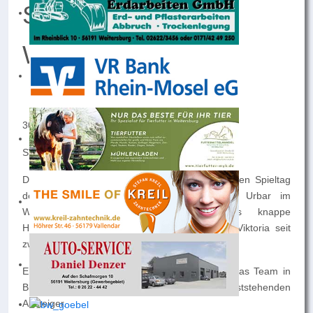
Saisonfinale im
Weiherstadion
30. Spieltag Bezirksliga Mitte
SV Weitersburg – FC Urbar 9:1 (4:0)
Der SV Viktoria Weitersburg empfing zum letzten Spieltag
der Bezirksliga Mitte den Lokalrivalen FC Urbar im
Weiherstadion. Viele hatten noch das knappe
Hinspielergebnis im Kopf, zudem wartete die Viktoria seit
zwei Monaten auf einen Sieg.
Entsprechend motiviert und konzentriert ging das Team in
Blau-Gelb in die Partie gegen den bereits feststehenden
Absteiger.