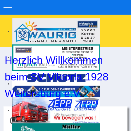
Mobile Menu Toggle
Herzlich Willkommen
beim SV Viktoria 1928
Weitersburg e.V.
Gelungenes