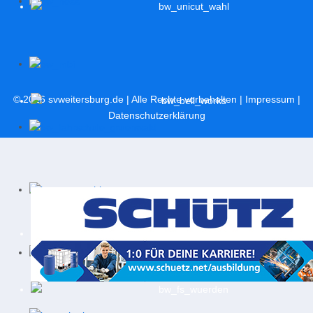
© 2026
svweitersburg.de
| Alle Rechte vorbehalten |
Impressum
|
Datenschutzerklärung