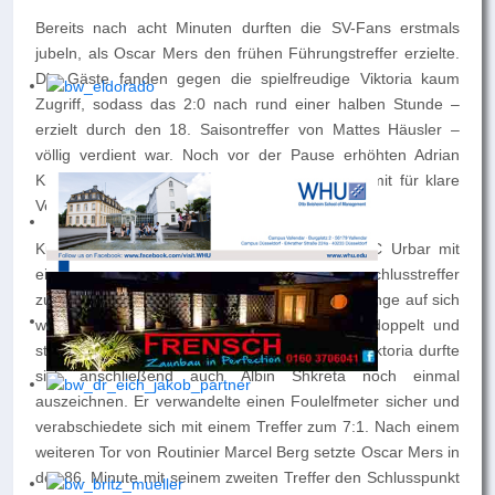
Bereits nach acht Minuten durften die SV-Fans erstmals
jubeln, als Oscar Mers den frühen Führungstreffer erzielte.
Die Gäste fanden gegen die spielfreudige Viktoria kaum
Zugriff, sodass das 2:0 nach rund einer halben Stunde –
erzielt durch den 18. Saisontreffer von Mattes Häusler –
völlig verdient war. Noch vor der Pause erhöhten Adrian
Knop und Lars Velten auf 4:0 und sorgten damit für klare
Verhältnisse.
Kurz nach dem Seitenwechsel gelang dem FC Urbar mit
einem sehenswerten Distanzschuss der Anschlusstreffer
zum 1:4. Die Antwort des SV ließ jedoch nicht lange auf sich
warten: Der eingewechselte Robin Heldt traf doppelt und
stellte auf 6:1. In seinem letzten Spiel für die Viktoria durfte
sich anschließend auch Albin Shkreta noch einmal
auszeichnen. Er verwandelte einen Foulelfmeter sicher und
verabschiedete sich mit einem Treffer zum 7:1. Nach einem
weiteren Tor von Routinier Marcel Berg setzte Oscar Mers in
der 86. Minute mit seinem zweiten Treffer den Schlusspunkt