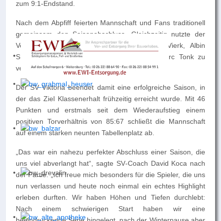
zum 9:1-Endstand.
Nach dem Abpfiff feierten Mannschaft und Fans traditionell
gemeinsam den Saisonabschluss. Gleichzeitig nutzte der
Verein den Rahmen, um sich von Marco Vierk, Albin
Shkreta, Enrico Hilland und Torwarttrainer Marc Tonk zu
verabschieden.
Der SV Viktoria beendet damit eine erfolgreiche Saison, in
der das Ziel Klassenerhalt frühzeitig erreicht wurde. Mit 46
Punkten und erstmals seit dem Wiederaufstieg einem
positiven Torverhältnis von 85:67 schließt die Mannschaft
auf einem starken neunten Tabellenplatz ab.
„Das war ein nahezu perfekter Abschluss einer Saison, die
uns viel abverlangt hat“, sagte SV‑Coach David Koca nach
der Partie. „Ich freue mich besonders für die Spieler, die uns
nun verlassen und heute noch einmal ein echtes Highlight
erleben durften. Wir haben Höhen und Tiefen durchlebt:
Nach einem schwierigen Start haben wir eine
beeindruckende Serie hingelegt, nach der Winterpause aber