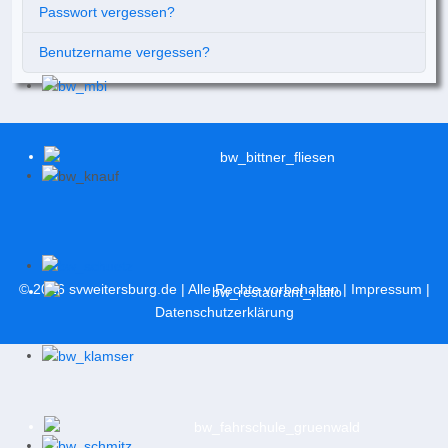
Passwort vergessen?
Benutzername vergessen?
© 2026
svweitersburg.de
| Alle Rechte vorbehalten |
Impressum
|
Datenschutzerklärung