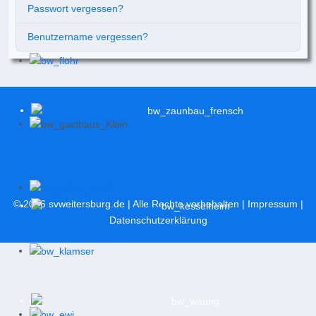
Passwort vergessen?
Benutzername vergessen?
© 2026
svweitersburg.de
| Alle Rechte vorbehalten |
Impressum
|
Datenschutzerklärung