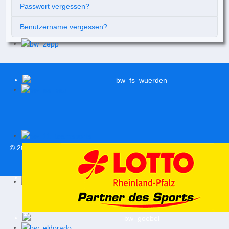
Passwort vergessen?
Benutzername vergessen?
© 2026
svweitersburg.de
| Alle Rechte vorbehalten |
Impressum
|
Datenschutzerklärung