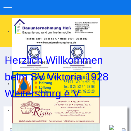
Mobile Menu Toggle
Herzlich Willkommen
beim SV Viktoria 1928
Weitersburg e.V.