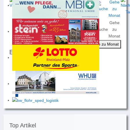
Gehe
Nach
Nach
Nach
Heute
Suche
zu
Jahr
Monat
Woche
Monat
Gehe zu Monat
Events für
Mittwoch, 08. Oktober 2025
Keine Termine
Top Artikel