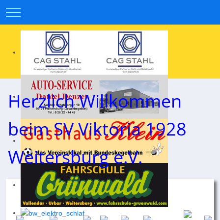
Mobile Menu Toggle
Herzlich Willkommen
beim SV Viktoria 1928
Weitersburg e.V.