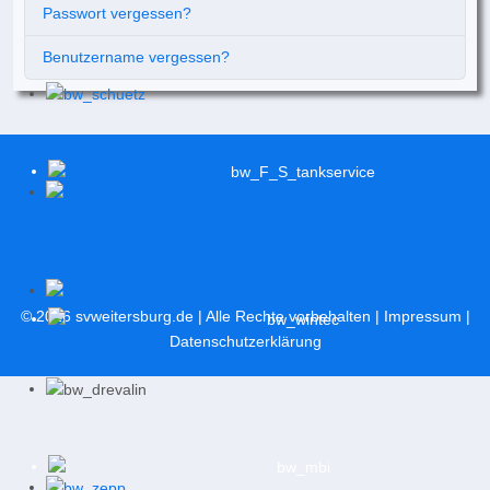
Passwort vergessen?
Benutzername vergessen?
© 2026
svweitersburg.de
| Alle Rechte vorbehalten |
Impressum
|
Datenschutzerklärung